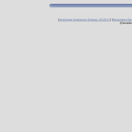
|
Vereinigte Arabische Emirate 2016/17
|
|
November-De
|Canada